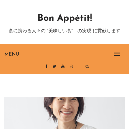
Skip
to
Bon Appétit!
content
食に携わる人々の “美味しい食” の実現 に貢献します
MENU