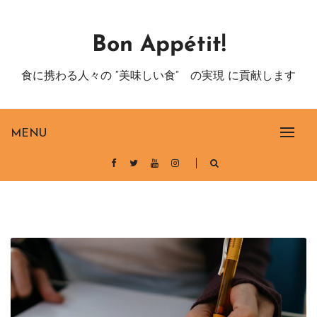
Skip
to
Bon Appétit!
content
食に携わる人々の “美味しい食” の実現 に貢献します
MENU