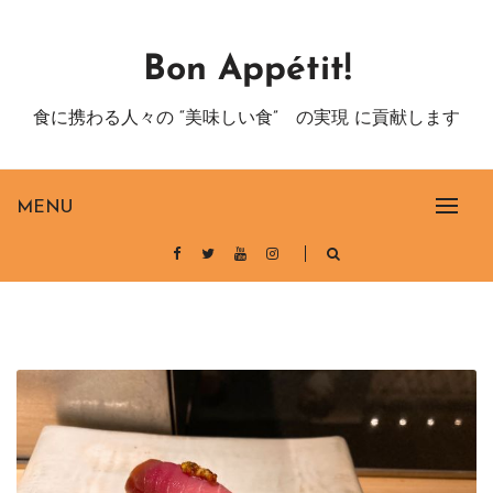
Skip
to
Bon Appétit!
content
食に携わる人々の “美味しい食” の実現 に貢献します
MENU