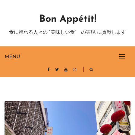
Skip
to
Bon Appétit!
content
食に携わる人々の “美味しい食” の実現 に貢献します
MENU