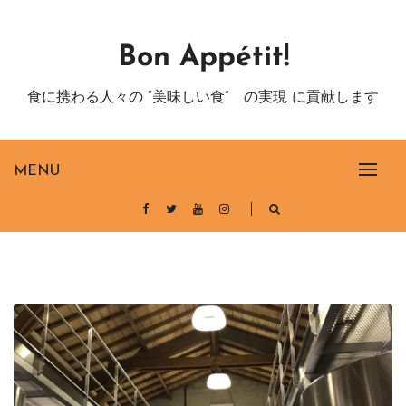
Skip
to
Bon Appétit!
content
食に携わる人々の “美味しい食” の実現 に貢献します
MENU