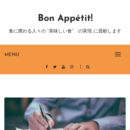
Skip
to
Bon Appétit!
content
食に携わる人々の “美味しい食” の実現 に貢献します
MENU