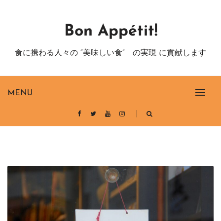
Skip
to
Bon Appétit!
content
食に携わる人々の “美味しい食” の実現 に貢献します
MENU